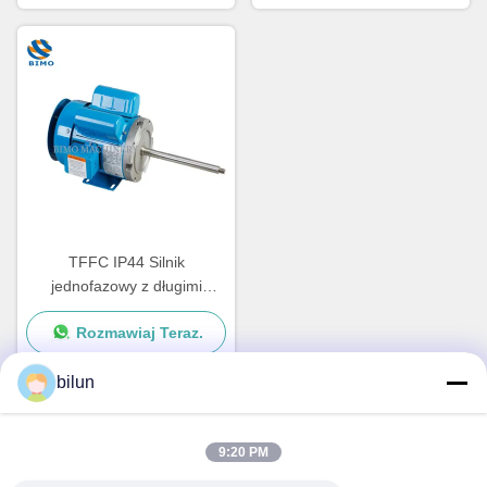
Certyfikowany
TFFC IP44 Silnik
jednofazowy z długimi
wałami silnik pompy
Rozmawiaj Teraz.
odrzutowej IP23
bilun
Szybki kontakt
9:20 PM