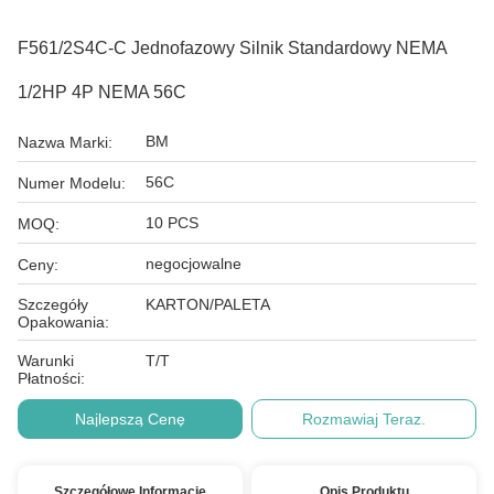
F561/2S4C-C Jednofazowy Silnik Standardowy NEMA
1/2HP 4P NEMA 56C
BM
Nazwa Marki:
56C
Numer Modelu:
10 PCS
MOQ:
negocjowalne
Ceny:
Szczegóły
KARTON/PALETA
Opakowania:
Warunki
T/T
Płatności:
Najlepszą Cenę
Rozmawiaj Teraz.
Szczegółowe Informacje
Opis Produktu