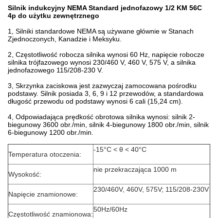
Silnik indukcyjny NEMA Standard jednofazowy 1/2 KM 56C
4p do użytku zewnętrznego
1, Silniki standardowe NEMA są używane głównie w Stanach
Zjednoczonych, Kanadzie i Meksyku.
2, Częstotliwość robocza silnika wynosi 60 Hz, napięcie robocze
silnika trójfazowego wynosi 230/460 V, 460 V, 575 V, a silnika
jednofazowego 115/208-230 V.
3, Skrzynka zaciskowa jest zazwyczaj zamocowana pośrodku
podstawy. Silnik posiada 3, 6, 9 i 12 przewodów, a standardowa
długość przewodu od podstawy wynosi 6 cali (15,24 cm).
4, Odpowiadająca prędkość obrotowa silnika wynosi: silnik 2-
biegunowy 3600 obr./min, silnik 4-biegunowy 1800 obr./min, silnik
6-biegunowy 1200 obr./min.
-15°C < θ < 40°C
Temperatura otoczenia:
nie przekraczająca 1000 m
Wysokość:
230/460V, 460V, 575V; 115/208-230V
Napięcie znamionowe:
50Hz/60Hz
Częstotliwość znamionowa: