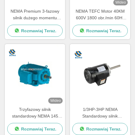
Wideo
NEMA Premium 3-fazowy
NEMA TEFC Motor 40KM
silnik dużego momentu
600V 1800 obr./min 60Hz
obrotowego 460V 575V
326-T Elektryczny silnik AC 3
Rozmawiaj Teraz.
Rozmawiaj Teraz.
230V 60Hz 300HP-400HP
fazy
silnik indukcyjny AC
Wideo
Trzyfazowy silnik
1/3HP-3HP NEMA
standardowy NEMA 145
Standardowy silnik
ramy walcowany silnik
trzyfazowy silnik pompy
Rozmawiaj Teraz.
Rozmawiaj Teraz.
rolniczy ze stali
odrzutowej CSA / CUS