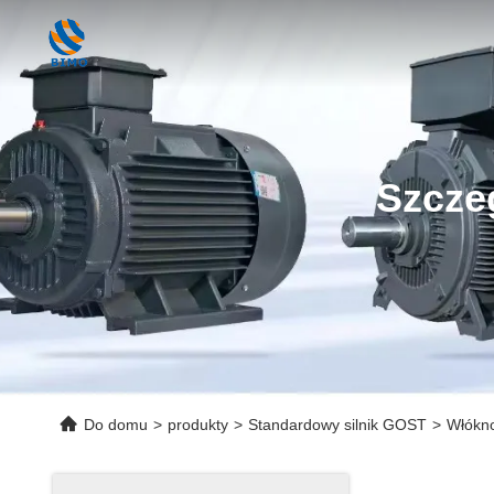
Szcze
Do domu
>
produkty
>
Standardowy silnik GOST
>
Włókno