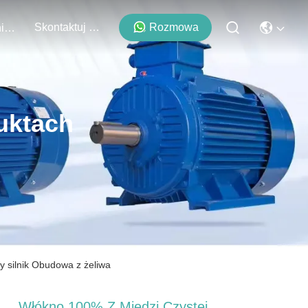
Skontaktuj Się Z Nami
Rozmowa
Wydarzenia
uktach
y silnik Obudowa z żeliwa
Włókno 100% Z Miedzi Czystej