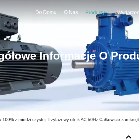
Do Domu
O Nas
Produkty
gółowe Informacje O Prod
 100% z miedzi czystej Trzyfazowy silnik AC 50Hz Całkowicie zamknięt