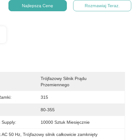
Najlepszą Cenę
Rozmawiaj Teraz.
Trójfazowy Silnik Prądu 
Przemiennego
Ramki:
315
80-355
 Supply:
10000 Sztuk Miesięcznie
ik AC 50 Hz
, 
Trójfazowy silnik całkowicie zamknięty