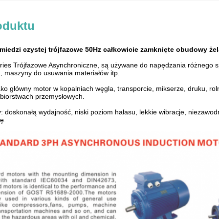
oduktu
miedzi czystej trójfazowe 50Hz całkowicie zamknięte obudowy że
ies Trójfazowe Asynchroniczne, są używane do napędzania różnego sp
, maszyny do usuwania materiałów itp.
ako główny motor w kopalniach węgla, transporcie, mikserze, druku, 
ębiorstwach przemysłowych.
 doskonałą wydajność, niski poziom hałasu, lekkie wibracje, niezawodne
ę.