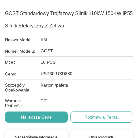
GOST Standardowy Trójfazowy Silnik 110kW 150KW IP55
Silnik Elektryczny Z Żeliwa
BM
Nazwa Marki:
GOST
Numer Modelu:
10 PCS
MOQ:
USD30-USD860
Ceny:
Szczegóły
Karton /paleta
Opakowania:
Warunki
T/T
Płatności:
Najlepszą Cenę
Rozmawiaj Teraz.
Szczegółowe Informacje
Opis Produktu