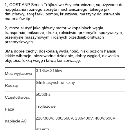
1, GOST ANP Series Trójfazowe Asynchroniczne, są używane do
napędzania różnego sprzętu mechanicznego, takiego jak
dmuchawy, sprężarki, pompy, kruszywa, maszyny do usuwania
materiałów itp.
2, może służyć jako główny motor w kopalniach węgla,
transporcie, mikserze, druku, rolnictwie, przemyśle spożywczym,
przemyśle maszynowym i różnych przedsiębiorstwach
przemysłowych.
3Ma dobre cechy: doskonałą wydajność, niski poziom hałasu,
lekkie wibracje, niezawodne działanie, dobry wygląd, niewielka
objętość, lekką wagę i łatwą konserwację.
0.18kw-315kw
Moc wyjściowa
Silnik asynchroniczny
Rodzaj
50/60hz
Częstotliwość
Trójfazowe
Faza
220/380V, 380/660V, 230/400V, 400V/690V
napięcie AC