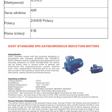
IE1/IE2
Efektywność
AIR
Seria silników
2/4/6/8 Polacy
Polacy
F/B
Klasa izolacji