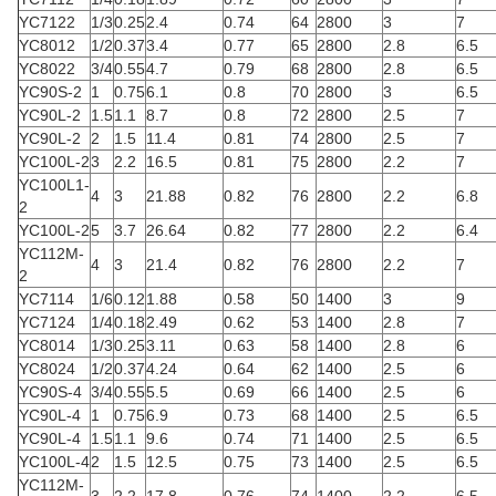
YC7122
1/3
0.25
2.4
0.74
64
2800
3
7
YC8012
1/2
0.37
3.4
0.77
65
2800
2.8
6.5
YC8022
3/4
0.55
4.7
0.79
68
2800
2.8
6.5
YC90S-2
1
0.75
6.1
0.8
70
2800
3
6.5
YC90L-2
1.5
1.1
8.7
0.8
72
2800
2.5
7
YC90L-2
2
1.5
11.4
0.81
74
2800
2.5
7
YC100L-2
3
2.2
16.5
0.81
75
2800
2.2
7
YC100L1-
4
3
21.88
0.82
76
2800
2.2
6.8
2
YC100L-2
5
3.7
26.64
0.82
77
2800
2.2
6.4
YC112M-
4
3
21.4
0.82
76
2800
2.2
7
2
YC7114
1/6
0.12
1.88
0.58
50
1400
3
9
YC7124
1/4
0.18
2.49
0.62
53
1400
2.8
7
YC8014
1/3
0.25
3.11
0.63
58
1400
2.8
6
YC8024
1/2
0.37
4.24
0.64
62
1400
2.5
6
YC90S-4
3/4
0.55
5.5
0.69
66
1400
2.5
6
YC90L-4
1
0.75
6.9
0.73
68
1400
2.5
6.5
YC90L-4
1.5
1.1
9.6
0.74
71
1400
2.5
6.5
YC100L-4
2
1.5
12.5
0.75
73
1400
2.5
6.5
YC112M-