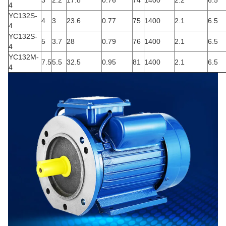
3
2.2
17.8
0.76
74
1400
2.2
6.5
4
YC132S-
4
3
23.6
0.77
75
1400
2.1
6.5
4
YC132S-
5
3.7
28
0.79
76
1400
2.1
6.5
4
YC132M-
7.5
5.5
32.5
0.95
81
1400
2.1
6.5
4