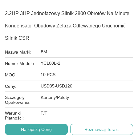
2.2HP 3HP Jednofazowy Silnik 2800 Obrotów Na Minutę
Kondensator Obudowy Żelaza Odlewanego Uruchomić
Silnik CSR
BM
Nazwa Marki:
YC100L-2
Numer Modelu:
10 PCS
MOQ:
USD35-USD120
Ceny:
Szczegóły
Kartony/Palety
Opakowania:
Warunki
T/T
Płatności:
Najlepszą Cenę
Rozmawiaj Teraz.