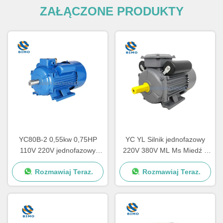
ZAŁĄCZONE PRODUKTY
YC80B-2 0,55kw 0,75HP
YC YL Silnik jednofazowy
110V 220V jednofazowy
220V 380V ML Ms Miedź 2
silnik elektryczny do
biegun 4 biegun 2.2kw 1.5kw
Rozmawiaj Teraz.
Rozmawiaj Teraz.
sprężarek powietrza
1.1kw 0.75kw 3kw