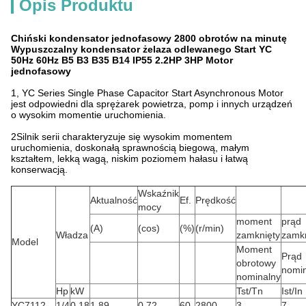
Opis Produktu
Chiński kondensator jednofasowy 2800 obrotów na minutę
Wypuszczalny kondensator żelaza odlewanego Start YC
50Hz 60Hz B5 B3 B35 B14 IP55 2.2HP 3HP Motor
jednofasowy
1, YC Series Single Phase Capacitor Start Asynchronous Motor
jest odpowiedni dla sprężarek powietrza, pomp i innych urządzeń
o wysokim momentie uruchomienia.
2Silnik serii charakteryzuje się wysokim momentem
uruchomienia, doskonałą sprawnością biegową, małym
kształtem, lekką wagą, niskim poziomem hałasu i łatwą
konserwacją.
Wskaźnik
Aktualność
Ef.
Prędkość
mocy
moment
prąd
(A)
(cos)
(%)
(r/min)
Władza
zamknięty
zamkn
Model
Moment
Prąd
obrotowy
nomi
nominalny
Hp
kW
Tst/Tn
Ist/In
YC7112
1/4
0.18
1.89
0.72
60
2800
3
7