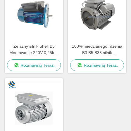
Żelazny silnik Shell B5
100% miedzianego rdzenia
Montowanie 220V 0,25kw-
B3 B5 B35 silnik
3kw Jeden fazowy silnik
jednofazowy AC silnik
Rozmawiaj Teraz.
Rozmawiaj Teraz.
asynchroniczny
indukcyjny żelaza