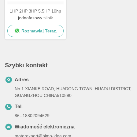
1HP 2HP 3HP 5.5HP 10hp
jednofazowy silnik
elektryczny do klimatyzatora
Rozmawiaj Teraz.
Szybki kontakt
Adres
No.1 XIANKE ROAD, HUADONG TOWN, HUADU DISTRICT,
GUANGZHOU CHINA510890
Tel.
86--18802094629
Wiadomość elektroniczna
motorexport@bimo-idea.com