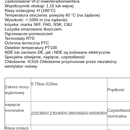
Zastosowanie VFD inwertera/konwertera
Współczynnik obsługi: 1,15 lub więcej
Klasy izolacyjnej: H (180°C)
Temperatura otoczenia: powyżej 40 °C (na żądanie)
Wysokość: > 1000 m (na żądanie)
łożyska: marka SKF, FAG, NSK, C&U
Łożyska smarowane tłuszczem
Ogrzewacze pomieszczeń
Termostaty RTD
Ochrona termiczna PTC
Detektor temperatury PT100
NDE lub zarówno DE, jak i NDE są izolowane elektrycznie
Specjalne obwijanie, napięcie, częstotliwość
Chłodzenie: IC416 Chłodzenie przymusowe przez niezależny
wentylator osiowy
0.75kw-315kw
Zakres mocy
Prędkość
wyjściowej
napięcie
nominalne
Częstotliwo
220/380V,230/400V,380V/660V,400/690V
nominalna
Klasa izolacji