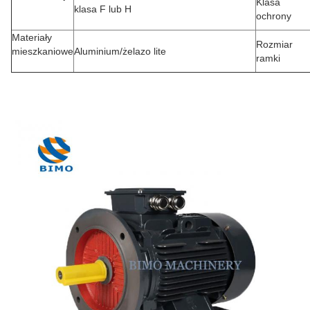
Klasa
klasa F lub H
ochrony
Materiały
Rozmiar
mieszkaniowe
Aluminium/żelazo lite
ramki