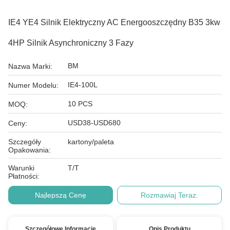
IE4 YE4 Silnik Elektryczny AC Energooszczędny B35 3kw
4HP Silnik Asynchroniczny 3 Fazy
BM
Nazwa Marki:
IE4-100L
Numer Modelu:
10 PCS
MOQ:
USD38-USD680
Ceny:
Szczegóły
kartony/paleta
Opakowania:
Warunki
T/T
Płatności:
Najlepszą Cenę
Rozmawiaj Teraz.
Szczegółowe Informacje
Opis Produktu