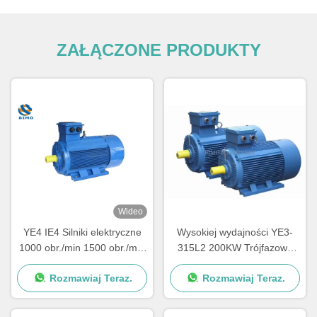
ZAŁĄCZONE PRODUKTY
Wideo
YE4 IE4 Silniki elektryczne
Wysokiej wydajności YE3-
1000 obr./min 1500 obr./min
315L2 200KW Trójfazowy
3000 obr./min Trzyfazowe
Asynchroniczny Silnik
Rozmawiaj Teraz.
Rozmawiaj Teraz.
silniki indukcyjne AC
Przejściowy 220V 380V