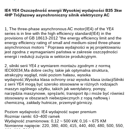
IE4 YE4 Oszczędność energii Wysokiej wydajności B35 3kw
4HP Trójfazowy asynchroniczny silnik elektryczny AC
1, The three-phase asynchronous AC motor(IE4) of the YE4
series is in line with the high efficiency standard(IE4) in the
provisions of GB 18613-2012 "the energy efficiency limit and the
energy efficiency rating of small and medium-sized three-phase
asynchronous motors " Poprawa wydajności w jej projektowaniu
jest zgodna z wymaganiami państwa w zakresie oszczędności
energii i redukcji zużycia w sektorze produkcyjnym.
2, silniki serii YE4 z wymiarem montażu zgodnym z normą
IEC60034,Ma dobre cechy, takie jak optymalna struktura,
atrakcyjny wygląd, niski poziom hałasu, wysoka
wydajność,Wysoka klasa ochrony oraz wysoka klasa izolacjiSilniki
z serii YE4 mogą być szeroko stosowane w różnych rodzajach
maszyn ogólnego użytku, takich jak wentylatory, pompy,
narzędzia maszynowe, sprężarki, transport itp.i może być również
stosowany w obszarach niebezpiecznych z ropą naftową i
chemiczną, zakłady hutnicze, przemysł górniczy.
Poziom wydajności: IE4 wydajność super premium
Rozmiar ramki: 63~400 ramek
Wydajność znamionowa: 0,12 ~ 500 kW, 0,16 ~ 675 KM
Nomienne napięcie: 220, 380, 400, 415, 440, 460, 480, 500, 550,