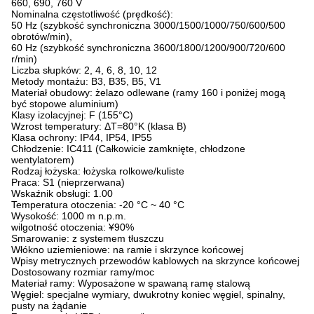
660, 690, 760 V
Nominalna częstotliwość (prędkość):
50 Hz (szybkość synchroniczna 3000/1500/1000/750/600/500
obrotów/min),
60 Hz (szybkość synchroniczna 3600/1800/1200/900/720/600
r/min)
Liczba słupków: 2, 4, 6, 8, 10, 12
Metody montażu: B3, B35, B5, V1
Materiał obudowy: żelazo odlewane (ramy 160 i poniżej mogą
być stopowe aluminium)
Klasy izolacyjnej: F (155°C)
Wzrost temperatury: ΔT=80°K (klasa B)
Klasa ochrony: IP44, IP54, IP55
Chłodzenie: IC411 (Całkowicie zamknięte, chłodzone
wentylatorem)
Rodzaj łożyska: łożyska rolkowe/kuliste
Praca: S1 (nieprzerwana)
Wskaźnik obsługi: 1.00
Temperatura otoczenia: -20 °C ~ 40 °C
Wysokość: 1000 m n.p.m.
wilgotność otoczenia: ¥90%
Smarowanie: z systemem tłuszczu
Włókno uziemieniowe: na ramie i skrzynce końcowej
Wpisy metrycznych przewodów kablowych na skrzynce końcowej
Dostosowany rozmiar ramy/moc
Materiał ramy: Wyposażone w spawaną ramę stalową
Węgiel: specjalne wymiary, dwukrotny koniec węgiel, spinalny,
pusty na żądanie