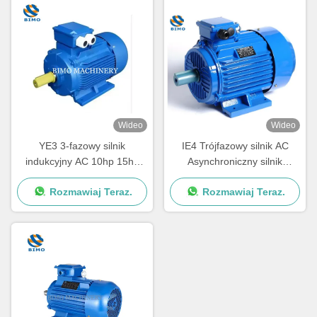
Wideo
Wideo
YE3 3-fazowy silnik
IE4 Trójfazowy silnik AC
indukcyjny AC 10hp 15hp
Asynchroniczny silnik
20hp 30hp 40hp 50hp silnik
elektryczny indukcyjny 7,5
Rozmawiaj Teraz.
Rozmawiaj Teraz.
elektryczny
kW 10HP 380V 50HZ