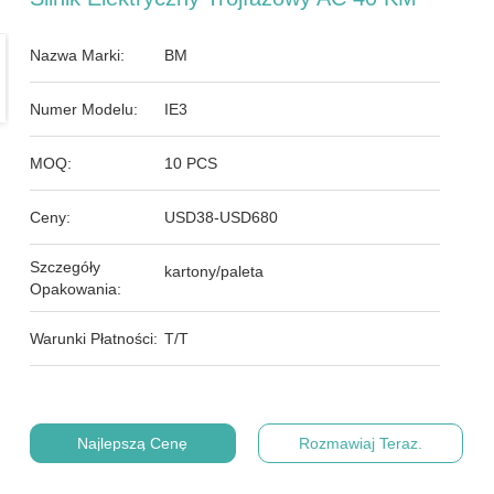
Nazwa Marki:
BM
Numer Modelu:
IE3
MOQ:
10 PCS
Ceny:
USD38-USD680
Szczegóły
kartony/paleta
Opakowania:
Warunki Płatności:
T/T
Najlepszą Cenę
Rozmawiaj Teraz.