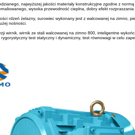
dzianego, najwyższej jakości materiały konstrukcyjne zgodne z normą 
emaliowanego, wysoka przewodność cieplna, dobry efekt rozpraszania 
kości rdzeń żelazny, surowiec wykonany jest z walcowanej na zimno, pi
dużej nośności.
zji wirnik, wirnik ze stali walcowanej na zimno 800, inteligentne wykoń
 rygorystyczny test statyczny i dynamiczny, test równowagi w celu zapew