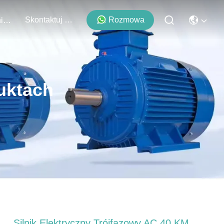
Skontaktuj Się Z Nami
Rozmowa
Wydarzenia
uktach
Silnik Elektryczny Trójfazowy AC 40 KM