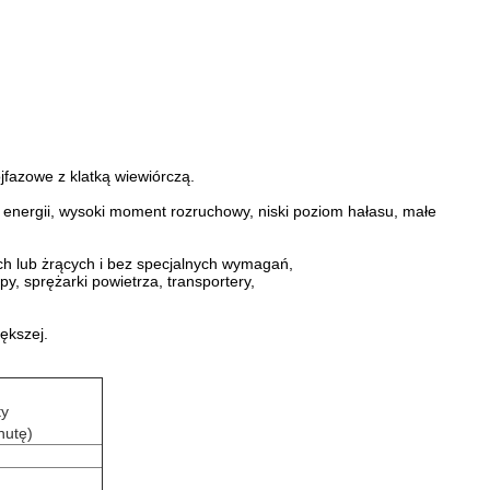
ójfazowe z klatką wiewiórczą.
ć energii, wysoki moment rozruchowy, niski poziom hałasu, małe
ch lub żrących i bez specjalnych wymagań,
y, sprężarki powietrza, transportery,
iększej.
ty
nutę)