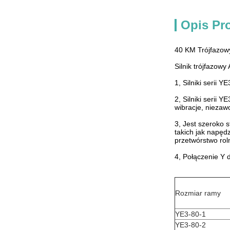
Opis Pr
40 KM Trójfazowy
Silnik trójfazowy
1, Silniki serii 
2, Silniki serii
wibracje, niezaw
3, Jest szeroko 
takich jak napęd
przetwórstwo rol
4, Połączenie Y d
Rozmiar ramy
YE3-80-1
YE3-80-2