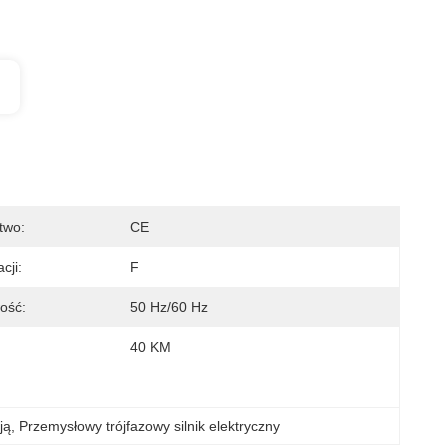
two:
CE
cji:
F
wość:
50 Hz/60 Hz
40 KM
ją
, 
Przemysłowy trójfazowy silnik elektryczny