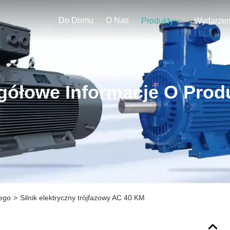
Do Domu
O Nas
Produkty
gółowe Informacje O Prod
nego
>
Silnik elektryczny trójfazowy AC 40 KM