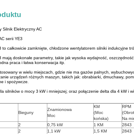
oduktu
 Silnik Elektryczny AC
 AC serii YE3
YE3 to całkowicie zamknięte, chłodzone wentylatorem silniki indukcyjne tr
 YE3 mają doskonałe parametry, takie jak wysoka wydajność, oszczędnoś
odna praca i łatwa konserwacja itp.
stosowany w wielu miejscach, gdzie nie ma gazów palnych, wybuchowy
zanie urządzeń różnych maszyn, takich jak: obrabiarki, dmuchawy, pomp
ne i spożywcze.
la silników o mocy 3 kW i mniejszej; oraz połączenie delta dla 4 kW i w
KM
RPM
Znamionowa
Bieguny
(Moc
(Obro
Moc
końska)
Na mi
2
0,75 kW
1 KM
2843
2
1,1 kW
1,5 KM
2843